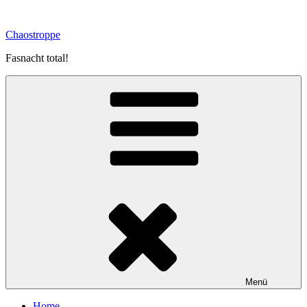
Zum
Inhalt
Chaostroppe
springen
Fasnacht total!
Menü
Home