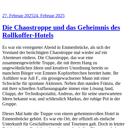
Veröffentlicht
27. Februar 2025
24. Februar 2025
am
Die Chaostroppe und das Geheimnis des
Rollkoffer-Hotels
Es war ein verregneter Abend in Emmenbrücke, als sich der
Vorstand der berüchtigten Chaostroppe mal wieder auf ein
Abenteuer einliess. Die Chaostroppe, das war eine
zusammengewürfelte Truppe, die mit ihrem Hang zu
ungewöhnlichen Ideen und kreativer Unordnung bereits so
manchem Bürger von Emmen Kopfzerbrechen bereitet hatte. Ihr
Anführer war Adi F., ein grossgewachsener Mann mit einer
Schwäche für spontane Aktionen. Neben ihm standen Fränzu, die
mit ihrer schnellen Auffassungsgabe immer eine Lösung fand,
Chappi, der Technikspezialist, Andreas, der für seine unerwarteten
Ideen bekannt war, und schliesslich Markus, der ruhige Pol in der
Gruppe.
Dieses Mal hatte die Truppe von einem geheimnisvollen Hotel in
Emmenbrücke gehört. Es war ein Ort, der offiziell als einfache
Unterkunft für Geschäftsreisende und Touristen galt. Doch in letzter