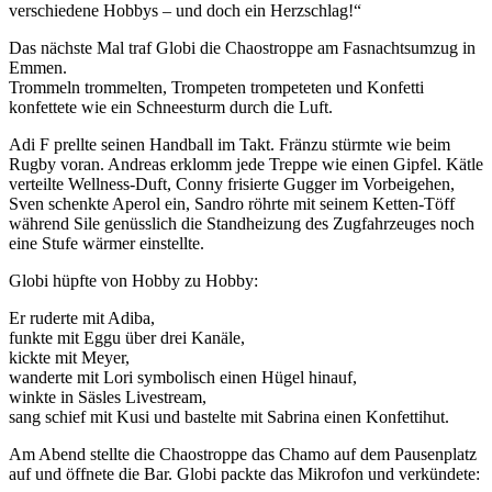
verschiedene Hobbys – und doch ein Herzschlag!“
Das nächste Mal traf Globi die Chaostroppe am Fasnachtsumzug in
Emmen.
Trommeln trommelten, Trompeten trompeteten und Konfetti
konfettete wie ein Schneesturm durch die Luft.
Adi F prellte seinen Handball im Takt. Fränzu stürmte wie beim
Rugby voran. Andreas erklomm jede Treppe wie einen Gipfel. Kätle
verteilte Wellness-Duft, Conny frisierte Gugger im Vorbeigehen,
Sven schenkte Aperol ein, Sandro röhrte mit seinem Ketten-Töff
während Sile genüsslich die Standheizung des Zugfahrzeuges noch
eine Stufe wärmer einstellte.
Globi hüpfte von Hobby zu Hobby:
Er ruderte mit Adiba,
funkte mit Eggu über drei Kanäle,
kickte mit Meyer,
wanderte mit Lori symbolisch einen Hügel hinauf,
winkte in Säsles Livestream,
sang schief mit Kusi und bastelte mit Sabrina einen Konfettihut.
Am Abend stellte die Chaostroppe das Chamo auf dem Pausenplatz
auf und öffnete die Bar. Globi packte das Mikrofon und verkündete: