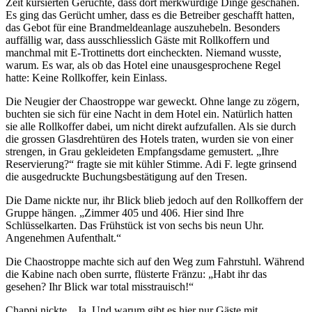
Zeit kursierten Gerüchte, dass dort merkwürdige Dinge geschahen.
Es ging das Gerücht umher, dass es die Betreiber geschafft hatten,
das Gebot für eine Brandmeldeanlage auszuhebeln. Besonders
auffällig war, dass ausschliesslich Gäste mit Rollkoffern und
manchmal mit E-Trottinetts dort eincheckten. Niemand wusste,
warum. Es war, als ob das Hotel eine unausgesprochene Regel
hatte: Keine Rollkoffer, kein Einlass.
Die Neugier der Chaostroppe war geweckt. Ohne lange zu zögern,
buchten sie sich für eine Nacht in dem Hotel ein. Natürlich hatten
sie alle Rollkoffer dabei, um nicht direkt aufzufallen. Als sie durch
die grossen Glasdrehtüren des Hotels traten, wurden sie von einer
strengen, in Grau gekleideten Empfangsdame gemustert. „Ihre
Reservierung?“ fragte sie mit kühler Stimme. Adi F. legte grinsend
die ausgedruckte Buchungsbestätigung auf den Tresen.
Die Dame nickte nur, ihr Blick blieb jedoch auf den Rollkoffern der
Gruppe hängen. „Zimmer 405 und 406. Hier sind Ihre
Schlüsselkarten. Das Frühstück ist von sechs bis neun Uhr.
Angenehmen Aufenthalt.“
Die Chaostroppe machte sich auf den Weg zum Fahrstuhl. Während
die Kabine nach oben surrte, flüsterte Fränzu: „Habt ihr das
gesehen? Ihr Blick war total misstrauisch!“
Chappi nickte. „Ja. Und warum gibt es hier nur Gäste mit