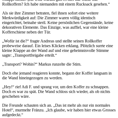
Rollkoffern? Ich habe niemanden mit einem Rucksack gesehen.“
Als sie ihre Zimmer betraten, fiel ihnen sofort eine weitere
Merkwürdigkeit auf: Die Zimmer waren völlig identisch
eingerichtet, beinahe steril. Keine persönlichen Gegenstände, keine
dekorativen Elemente. Das Einzige, was auffiel, war eine kleine
Kofferschiene neben der Tür.
„Wofür ist die?“ fragte Andreas und stellte seinen Rollkoffer
probeweise darauf. Ein leises Klicken erklang. Plötzlich surrte eine
kleine Klappe an der Wand auf und eine geheimnisvolle Stimme
sagte: „Transportfreigabe erteilt.“
„Transport? Wohin?“ Markus runzelte die Stirn.
Doch ehe jemand reagieren konnte, begann der Koffer langsam in
die Wand hineingezogen zu werden.
„Hey!“ rief Adi F. und sprang vor, um den Koffer zu schnappen.
Doch es war zu spät. Die Wand schloss sich wieder, als ob nichts
geschehen wäre.
Die Freunde schauten sich an. „Das ist mehr als nur ein normales
Hotel“, murmelte Fränzu. „Ich glaube, wir haben hier etwas Grosses
aufgedeckt.“