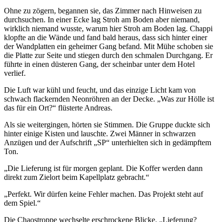
Ohne zu zögern, begannen sie, das Zimmer nach Hinweisen zu
durchsuchen. In einer Ecke lag Stroh am Boden aber niemand,
wirklich niemand wusste, warum hier Stroh am Boden lag. Chappi
klopfte an die Wände und fand bald heraus, dass sich hinter einer
der Wandplatten ein geheimer Gang befand. Mit Mühe schoben sie
die Platte zur Seite und stiegen durch den schmalen Durchgang. Er
führte in einen düsteren Gang, der scheinbar unter dem Hotel
verlief.
Die Luft war kühl und feucht, und das einzige Licht kam von
schwach flackernden Neonröhren an der Decke. „Was zur Hölle ist
das für ein Ort?“ flüsterte Andreas.
Als sie weitergingen, hörten sie Stimmen. Die Gruppe duckte sich
hinter einige Kisten und lauschte. Zwei Männer in schwarzen
Anzügen und der Aufschrift „SP“ unterhielten sich in gedämpftem
Ton.
„Die Lieferung ist für morgen geplant. Die Koffer werden dann
direkt zum Zielort beim Kapellplatz gebracht.“
„Perfekt. Wir dürfen keine Fehler machen. Das Projekt steht auf
dem Spiel.“
Die Chaostroppe wechselte erschrockene Blicke. „Lieferung?