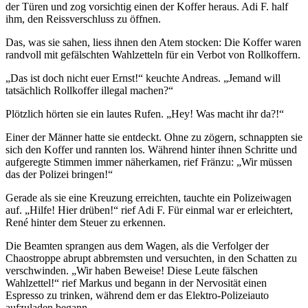
der Türen und zog vorsichtig einen der Koffer heraus. Adi F. half
ihm, den Reissverschluss zu öffnen.
Das, was sie sahen, liess ihnen den Atem stocken: Die Koffer waren
randvoll mit gefälschten Wahlzetteln für ein Verbot von Rollkoffern.
„Das ist doch nicht euer Ernst!“ keuchte Andreas. „Jemand will
tatsächlich Rollkoffer illegal machen?“
Plötzlich hörten sie ein lautes Rufen. „Hey! Was macht ihr da?!“
Einer der Männer hatte sie entdeckt. Ohne zu zögern, schnappten sie
sich den Koffer und rannten los. Während hinter ihnen Schritte und
aufgeregte Stimmen immer näherkamen, rief Fränzu: „Wir müssen
das der Polizei bringen!“
Gerade als sie eine Kreuzung erreichten, tauchte ein Polizeiwagen
auf. „Hilfe! Hier drüben!“ rief Adi F. Für einmal war er erleichtert,
René hinter dem Steuer zu erkennen.
Die Beamten sprangen aus dem Wagen, als die Verfolger der
Chaostroppe abrupt abbremsten und versuchten, in den Schatten zu
verschwinden. „Wir haben Beweise! Diese Leute fälschen
Wahlzettel!“ rief Markus und begann in der Nervosität einen
Espresso zu trinken, während dem er das Elektro-Polizeiauto
aufzuladen begann.