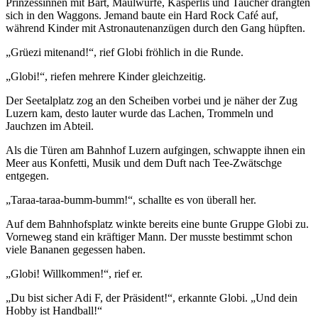
Prinzessinnen mit Bart, Maulwürfe, Kasperlis und Taucher drängten
sich in den Waggons. Jemand baute ein Hard Rock Café auf,
während Kinder mit Astronautenanzügen durch den Gang hüpften.
„Grüezi mitenand!“, rief Globi fröhlich in die Runde.
„Globi!“, riefen mehrere Kinder gleichzeitig.
Der Seetalplatz zog an den Scheiben vorbei und je näher der Zug
Luzern kam, desto lauter wurde das Lachen, Trommeln und
Jauchzen im Abteil.
Als die Türen am Bahnhof Luzern aufgingen, schwappte ihnen ein
Meer aus Konfetti, Musik und dem Duft nach Tee-Zwätschge
entgegen.
„Taraa-taraa-bumm-bumm!“, schallte es von überall her.
Auf dem Bahnhofsplatz winkte bereits eine bunte Gruppe Globi zu.
Vorneweg stand ein kräftiger Mann. Der musste bestimmt schon
viele Bananen gegessen haben.
„Globi! Willkommen!“, rief er.
„Du bist sicher Adi F, der Präsident!“, erkannte Globi. „Und dein
Hobby ist Handball!“