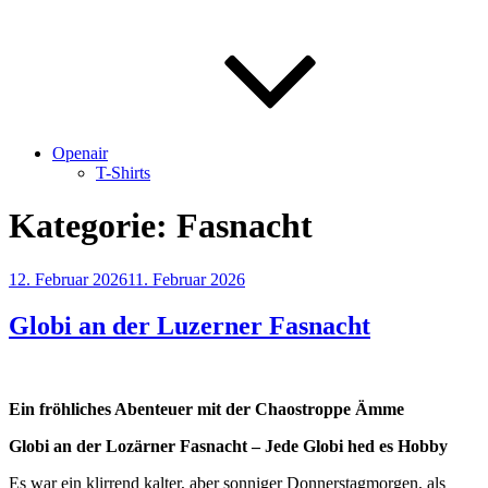
Openair
T-Shirts
Kategorie:
Fasnacht
Veröffentlicht
12. Februar 2026
11. Februar 2026
am
Globi an der Luzerner Fasnacht
Ein fröhliches Abenteuer mit der Chaostroppe Ämme
Globi an der Lozärner Fasnacht – Jede Globi hed es Hobby
Es war ein klirrend kalter, aber sonniger Donnerstagmorgen, als