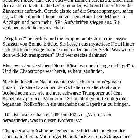
dem anderen kletterte die Leiter hinunter, während hinter ihnen die
Zimmertür aufbrach. Gerade als sie auf die Strasse sprangen, sahen
sie, wie eine dunkle Limousine vor dem Hotel hielt. Männer in
Anzügen und noch mehr „SP“-Aufschriften stiegen aus. Sie
schienen nach ihnen zu suchen.
„Weg hier!“ rief Adi F. und die Gruppe rannte durch die nassen
Strassen von Emmenbrücke. Sie liessen das mysteriöse Hotel hinter
sich, doch eine Frage brannte ihnen allen auf der Seele: Was wurde
dort wirklich transportiert? Und wer steckte dahinter?
Eines wussten sie sicher: Dieses Rätsel war noch lange nicht gelöst.
Und die Chaostroppe war bereit, es herauszufinden.
Noch in derselben Nacht machten sie sich auf den Weg nach
Luzern. Versteckt zwischen den Schatten der alten Gebäude
beobachteten sie, wie mehrere schwarze Transporter auf dem
Kapellplatz parkten. Männer mit Sonnenbrillen und Funkgeräten
begannen, Rollkoffer in ein unscheinbares Lagerhaus zu bringen.
„Das ist unsere Chance!“ flüsterte Fränzu. „Wir müssen
herausfinden, was in diesen Koffern ist.“
Chappi zog sein X-Phone heraus und schlich sich an einen der
Transporter heran. Mit ruhiger Hand knackte er das Schloss einer