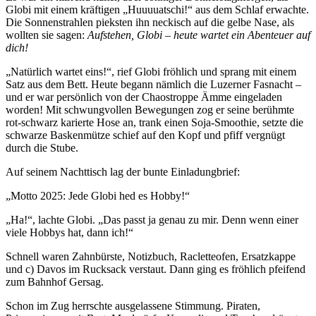
Globi mit einem kräftigen „Huuuuatschi!“ aus dem Schlaf erwachte.
Die Sonnenstrahlen pieksten ihn neckisch auf die gelbe Nase, als
wollten sie sagen:
Aufstehen, Globi – heute wartet ein Abenteuer auf
dich!
„Natürlich wartet eins!“, rief Globi fröhlich und sprang mit einem
Satz aus dem Bett. Heute begann nämlich die Luzerner Fasnacht –
und er war persönlich von der Chaostroppe Ämme eingeladen
worden! Mit schwungvollen Bewegungen zog er seine berühmte
rot-schwarz karierte Hose an, trank einen Soja-Smoothie, setzte die
schwarze Baskenmütze schief auf den Kopf und pfiff vergnügt
durch die Stube.
Auf seinem Nachttisch lag der bunte Einladungbrief:
„Motto 2025: Jede Globi hed es Hobby!“
„Ha!“, lachte Globi. „Das passt ja genau zu mir. Denn wenn einer
viele Hobbys hat, dann ich!“
Schnell waren Zahnbürste, Notizbuch, Racletteofen, Ersatzkappe
und c) Davos im Rucksack verstaut. Dann ging es fröhlich pfeifend
zum Bahnhof Gersag.
Schon im Zug herrschte ausgelassene Stimmung. Piraten,