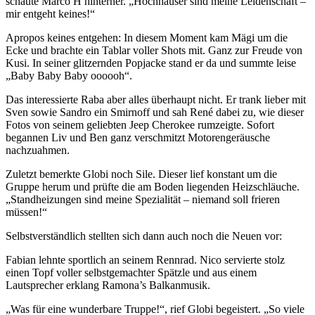
schaute Marco H hinterher. „Hochhäuser sind meine Leidenschaft –
mir entgeht keines!“
Apropos keines entgehen: In diesem Moment kam Mägi um die
Ecke und brachte ein Tablar voller Shots mit. Ganz zur Freude von
Kusi. In seiner glitzernden Popjacke stand er da und summte leise
„Baby Baby Baby oooooh“.
Das interessierte Raba aber alles überhaupt nicht. Er trank lieber mit
Sven sowie Sandro ein Smirnoff und sah René dabei zu, wie dieser
Fotos von seinem geliebten Jeep Cherokee rumzeigte. Sofort
begannen Liv und Ben ganz verschmitzt Motorengeräusche
nachzuahmen.
Zuletzt bemerkte Globi noch Sile. Dieser lief konstant um die
Gruppe herum und prüfte die am Boden liegenden Heizschläuche.
„Standheizungen sind meine Spezialität – niemand soll frieren
müssen!“
Selbstverständlich stellten sich dann auch noch die Neuen vor:
Fabian lehnte sportlich an seinem Rennrad. Nico servierte stolz
einen Topf voller selbstgemachter Spätzle und aus einem
Lautsprecher erklang Ramona’s Balkanmusik.
„Was für eine wunderbare Truppe!“, rief Globi begeistert. „So viele