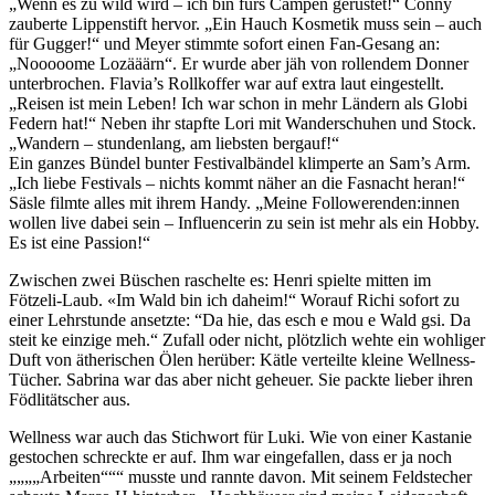
„Wenn es zu wild wird – ich bin fürs Campen gerüstet!“ Conny
zauberte Lippenstift hervor. „Ein Hauch Kosmetik muss sein – auch
für Gugger!“ und Meyer stimmte sofort einen Fan-Gesang an:
„Nooooome Lozääärn“. Er wurde aber jäh von rollendem Donner
unterbrochen. Flavia’s Rollkoffer war auf extra laut eingestellt.
„Reisen ist mein Leben! Ich war schon in mehr Ländern als Globi
Federn hat!“ Neben ihr stapfte Lori mit Wanderschuhen und Stock.
„Wandern – stundenlang, am liebsten bergauf!“
Ein ganzes Bündel bunter Festivalbändel klimperte an Sam’s Arm.
„Ich liebe Festivals – nichts kommt näher an die Fasnacht heran!“
Säsle filmte alles mit ihrem Handy. „Meine Followerenden:innen
wollen live dabei sein – Influencerin zu sein ist mehr als ein Hobby.
Es ist eine Passion!“
Zwischen zwei Büschen raschelte es: Henri spielte mitten im
Fötzeli-Laub. «Im Wald bin ich daheim!“ Worauf Richi sofort zu
einer Lehrstunde ansetzte: “Da hie, das esch e mou e Wald gsi. Da
steit ke einzige meh.“ Zufall oder nicht, plötzlich wehte ein wohliger
Duft von ätherischen Ölen herüber: Kätle verteilte kleine Wellness-
Tücher. Sabrina war das aber nicht geheuer. Sie packte lieber ihren
Födlitätscher aus.
Wellness war auch das Stichwort für Luki. Wie von einer Kastanie
gestochen schreckte er auf. Ihm war eingefallen, dass er ja noch
„„„„Arbeiten“““ musste und rannte davon. Mit seinem Feldstecher