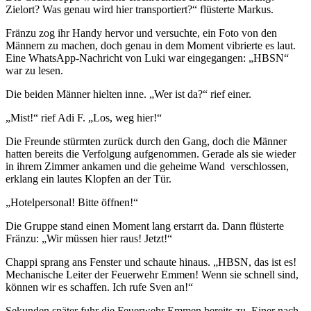
Zielort? Was genau wird hier transportiert?“ flüsterte Markus.
Fränzu zog ihr Handy hervor und versuchte, ein Foto von den
Männern zu machen, doch genau in dem Moment vibrierte es laut.
Eine WhatsApp-Nachricht von Luki war eingegangen: „HBSN“
war zu lesen.
Die beiden Männer hielten inne. „Wer ist da?“ rief einer.
„Mist!“ rief Adi F. „Los, weg hier!“
Die Freunde stürmten zurück durch den Gang, doch die Männer
hatten bereits die Verfolgung aufgenommen. Gerade als sie wieder
in ihrem Zimmer ankamen und die geheime Wand verschlossen,
erklang ein lautes Klopfen an der Tür.
„Hotelpersonal! Bitte öffnen!“
Die Gruppe stand einen Moment lang erstarrt da. Dann flüsterte
Fränzu: „Wir müssen hier raus! Jetzt!“
Chappi sprang ans Fenster und schaute hinaus. „HBSN, das ist es!
Mechanische Leiter der Feuerwehr Emmen! Wenn sie schnell sind,
können wir es schaffen. Ich rufe Sven an!“
Sekunden später fuhr die Feuerwehr Emmen bereits zu. Einer nach