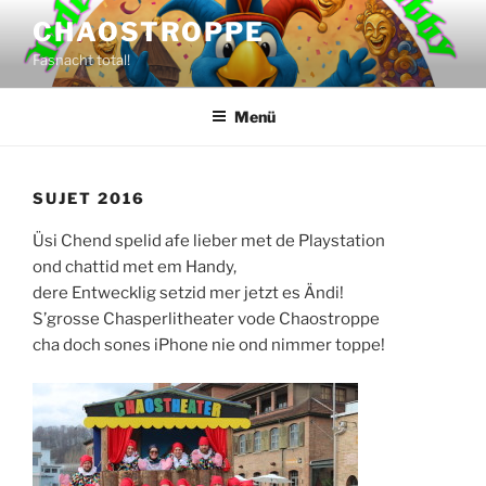
Zum
CHAOSTROPPE
Inhalt
Fasnacht total!
springen
Menü
SUJET 2016
Üsi Chend spelid afe lieber met de Playstation
ond chattid met em Handy,
dere Entwecklig setzid mer jetzt es Ändi!
S’grosse Chasperlitheater vode Chaostroppe
cha doch sones iPhone nie ond nimmer toppe!