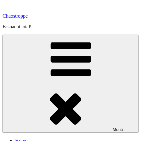
Zum
Inhalt
Chaostroppe
springen
Fasnacht total!
Menü
Home