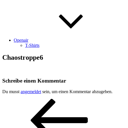
Openair
T-Shirts
Chaostroppe6
Schreibe einen Kommentar
Du musst
angemeldet
sein, um einen Kommentar abzugeben.
Beitragsnavigation
Vorheriger
Beitrag