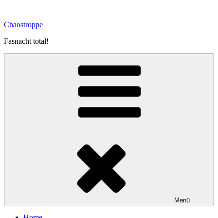
Zum
Inhalt
Chaostroppe
springen
Fasnacht total!
Menü
Home