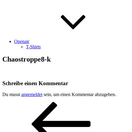
Openair
T-Shirts
Chaostroppe8-k
Schreibe einen Kommentar
Du musst
angemeldet
sein, um einen Kommentar abzugeben.
Beitragsnavigation
Vorheriger
Beitrag