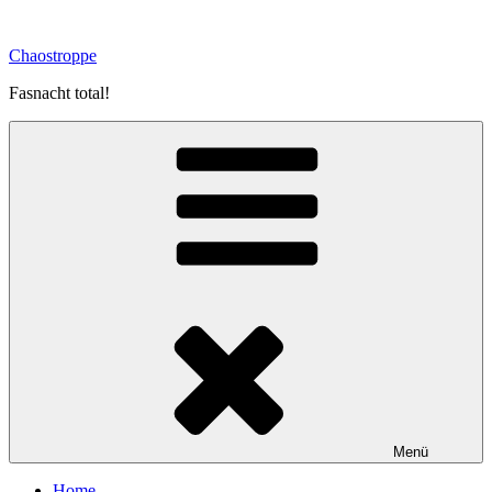
Zum
Inhalt
Chaostroppe
springen
Fasnacht total!
Menü
Home