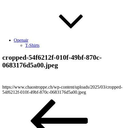
Openair
T-Shirts
cropped-54f6212f-010f-49bf-870c-
0683176d5a00.jpeg
https://www.chaostroppe.ch/wp-content/uploads/2025/03/cropped-
54f6212f-010f-49bf-870c-0683176d5a00.jpeg
Beitragsnavigation
Vorheriger
Beitrag