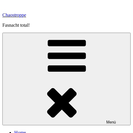
Zum
Inhalt
Chaostroppe
springen
Fasnacht total!
Menü
Home