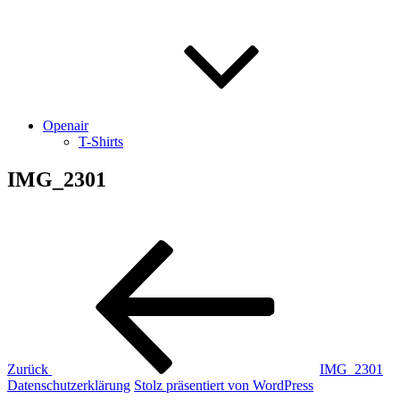
Openair
T-Shirts
IMG_2301
Beitragsnavigation
Vorheriger
Beitrag
Zurück
IMG_2301
Datenschutzerklärung
Stolz präsentiert von WordPress