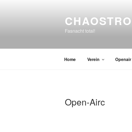
Zum
Inhalt
CHAOSTRO
springen
Fasnacht total!
Home
Verein
Openair
Open-Airc