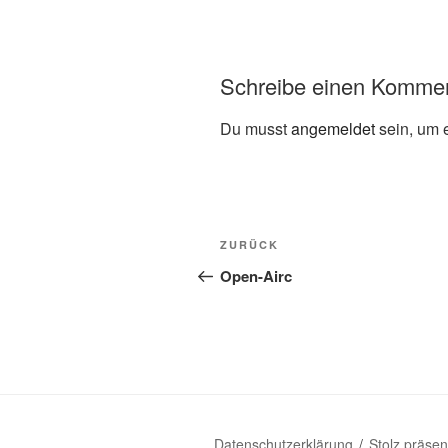
Schreibe einen Komme
Du musst
angemeldet
sein, um 
Beitragsnavigation
Vorheriger
ZURÜCK
Beitrag
Open-Airc
Datenschutzerklärung
Stolz präse