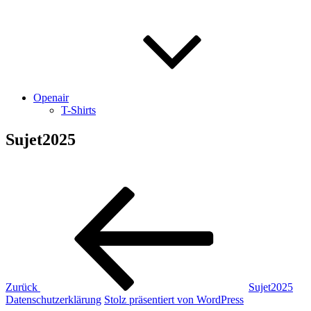
Openair
T-Shirts
Sujet2025
Beitragsnavigation
Vorheriger
Beitrag
Zurück
Sujet2025
Datenschutzerklärung
Stolz präsentiert von WordPress