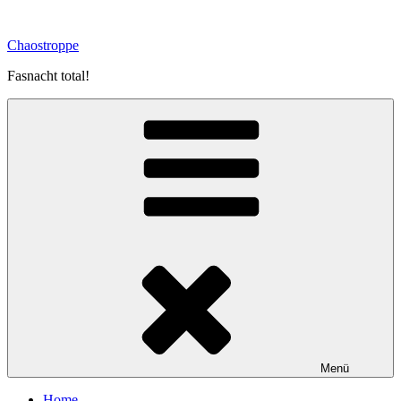
Zum
Inhalt
Chaostroppe
springen
Fasnacht total!
Menü
Home