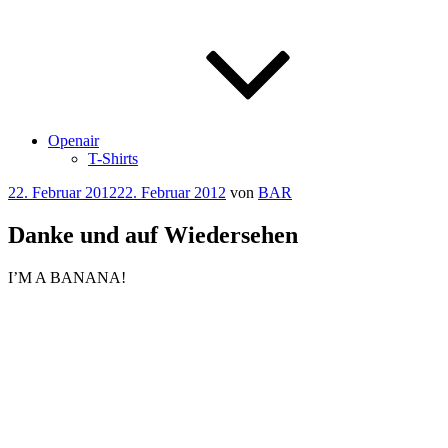
Openair
T-Shirts
Veröffentlicht
22. Februar 2012
22. Februar 2012
von
BAR
am
Danke und auf Wiedersehen
I’M A BANANA!