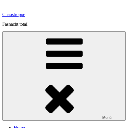
Zum
Inhalt
Chaostroppe
springen
Fasnacht total!
Menü
Home