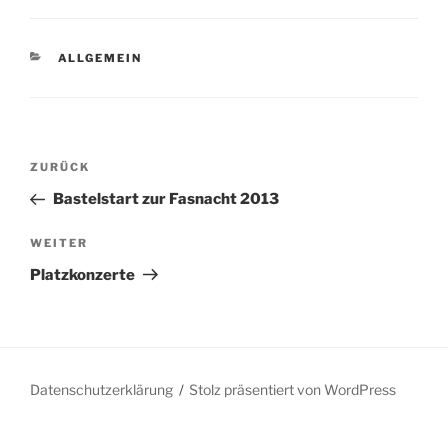
KATEGORIEN
ALLGEMEIN
Beitragsnavigation
Vorheriger
ZURÜCK
Beitrag
Bastelstart zur Fasnacht 2013
Nächster
WEITER
Beitrag
Platzkonzerte
Datenschutzerklärung
Stolz präsentiert von WordPress