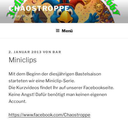
Zum
CHAOSTROPPE
Inhalt
Fasnacht total!
springen
Menü
VERÖFFENTLICHT
2. JANUAR 2013
VON
BAR
AM
Miniclips
Mit dem Beginn der diesjährigen Bastelsaison
starteten wir eine Miniclip-Serie.
Die Kurzvideos findet Ihr auf unserer Facebookseite.
Keine Angst! Dafür benötigt man keinen eigenen
Account.
https://www.facebook.com/Chaostroppe