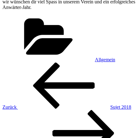
wir wünschen dir viel Spass in unserem Verein und ein erfolgreiches
Anwärter-Jahr.
Kategorien
Allgemein
Beitragsnavigation
Vorheriger
Beitrag
Zurück
Sujet 2018
Nächster
Beitrag