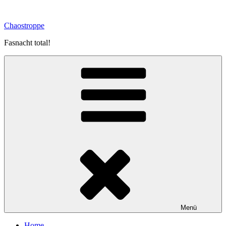
Zum
Inhalt
Chaostroppe
springen
Fasnacht total!
Menü
Home