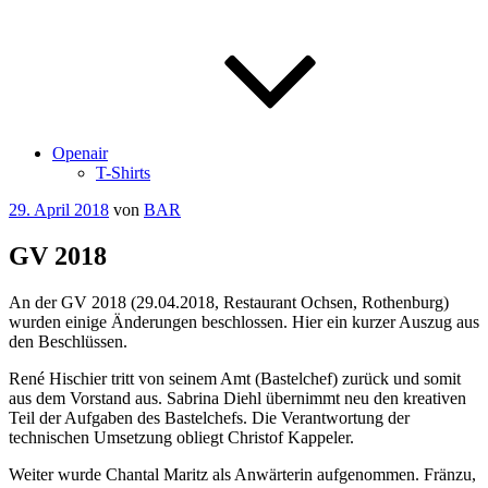
Openair
T-Shirts
Veröffentlicht
29. April 2018
von
BAR
am
GV 2018
An der GV 2018 (29.04.2018, Restaurant Ochsen, Rothenburg)
wurden einige Änderungen beschlossen. Hier ein kurzer Auszug aus
den Beschlüssen.
René Hischier tritt von seinem Amt (Bastelchef) zurück und somit
aus dem Vorstand aus. Sabrina Diehl übernimmt neu den kreativen
Teil der Aufgaben des Bastelchefs. Die Verantwortung der
technischen Umsetzung obliegt Christof Kappeler.
Weiter wurde Chantal Maritz als Anwärterin aufgenommen. Fränzu,