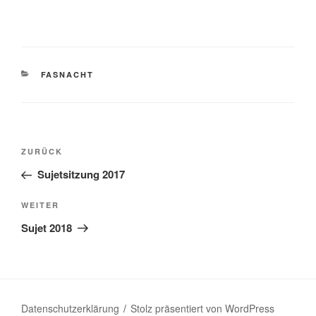
KATEGORIEN
FASNACHT
Beitragsnavigation
Vorheriger
ZURÜCK
Beitrag
Sujetsitzung 2017
Nächster
WEITER
Beitrag
Sujet 2018
Datenschutzerklärung
Stolz präsentiert von WordPress