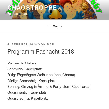
Zum
CHAOSTROPPE
Inhalt
Fasnacht total!
springen
Menü
VERÖFFENTLICHT
5. FEBRUAR 2018
VON
BAR
AM
Programm Fasnacht 2018
Mettwoch: Malters
Schmudo: Kapellplatz
Fritig: Fägerfägete Wolhusen (ohni Chamo)
Rüdige Samschtig: Kapellplatz
Sonntig: Omzug in Ämme & Party ufem Fäschtareal
Güdismäntig: Kapellplatz
Güdiszischtig: Kapellplatz